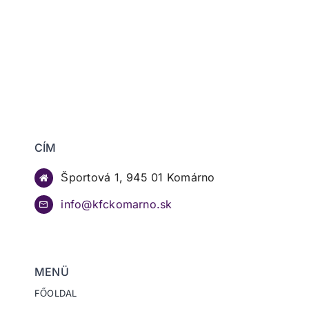
CÍM
Športová 1, 945 01 Komárno
info@kfckomarno.sk
MENÜ
FŐOLDAL