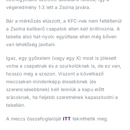
végeredmény 1:3 lett a Zsolna javára.
Bár a mérkőzés elúszott, a KFC-nek nem feltétlenül
a Zsolna kaliberű csapatok ellen kell brillíroznia. A
tabella alsó hat-nyolc együttese ellen még bőven
van lehetőség javítani.
Igaz, egy győzelem (vagy egy X) most is jólesett
volna a csapatnak és a szurkolóknak is, de ez van,
hosszú még a szezon. Viszont a következő
meccseken mindenképp élesebbnek (és
szerencsésebbnek) kell lenniük a kapu előtt
srácoknak, ha feljebb szeretnének kapaszkodni a
tabellán.
A meccs összefoglalóját
ITT
tekinthetik meg.