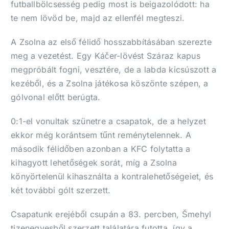
futballbölcsesség pedig most is beigazolódott: ha
te nem lövöd be, majd az ellenfél megteszi.
A Zsolna az első félidő hosszabbításában szerezte
meg a vezetést. Egy Káčer-lövést Száraz kapus
megpróbált fogni, vesztére, de a labda kicsúszott a
kezéből, és a Zsolna játékosa köszönte szépen, a
gólvonal előtt berúgta.
0:1-el vonultak szünetre a csapatok, de a helyzet
ekkor még korántsem tűnt reménytelennek. A
második félidőben azonban a KFC folytatta a
kihagyott lehetőségek sorát, míg a Zsolna
könyörtelenül kihasználta a kontralehetőségeiet, és
két további gólt szerzett.
Csapatunk erejéből csupán a 83. percben, Šmehyl
tizenegyesből szerzett találatára futotta, így a