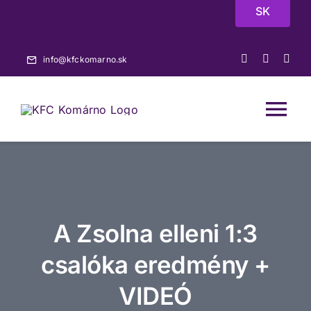
Skip
SK
to
content
info@kfckomarno.sk
Tog
Nav
Főoldal
Hírek
A Zsolna elleni 1:3
Mérkőzések
csalóka eredmény +
VIDEÓ
A-csapat