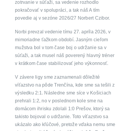
zotrvanie v súťaži, sa vedenie rozhodlo
pokračovať v spolupráci, a tak náš A tím
povedie aj v sezóne 2026/27 Norbert Czibor.
Norbi prevzal vedenie tímu 27. apríla 2026, v
mimoriadne ťažkom období. Jasným cieľom
mužstva bol v tom čase boj o udržanie sa v
súťaži, a tak musel náš poverený hlavný tréner
v krátkom čase stabilizovať jeho výkonnosť.
V závere ligy sme zaznamenali dôležité
víťazstvo na pôde Trenčína, kde sme sa tešili z
výsledku 2:1. Následne sme síce v Košiciach
prehrali 1:2, no v poslednom kole sme na
domácom ihrisku zdolali 1:0 Prešov, ktorý sa
takisto bojoval o udržanie. Toto víťazstvo sa
ukázalo ako kľúčové, pretože vďaka nemu sme