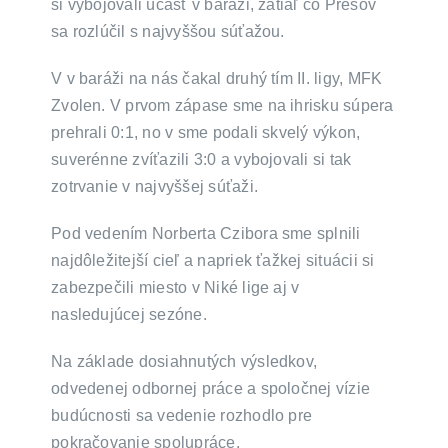
si vybojovali účasť v baráži, zatiaľ čo Prešov
sa rozlúčil s najvyššou súťažou.
V v baráži na nás čakal druhý tím II. ligy, MFK
Zvolen. V prvom zápase sme na ihrisku súpera
prehrali 0:1, no v sme podali skvelý výkon,
suverénne zvíťazili 3:0 a vybojovali si tak
zotrvanie v najvyššej súťaži.
Pod vedením Norberta Czibora sme splnili
najdôležitejší cieľ a napriek ťažkej situácii si
zabezpečili miesto v Niké lige aj v
nasledujúcej sezóne.
Na základe dosiahnutých výsledkov,
odvedenej odbornej práce a spoločnej vízie
budúcnosti sa vedenie rozhodlo pre
pokračovanie spolupráce.