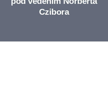
pod vedením Norberta
Czibora
Vstupenky
Médiá
Membership
Fanshop
Kontakty