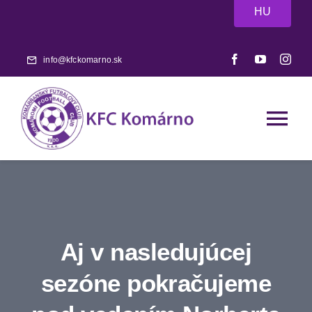
Skip
HU
to
content
info@kfckomarno.sk
Tog
Nav
Domov
Aktuality
Aj v nasledujúcej
Zápasy
sezóne pokračujeme
A-tím