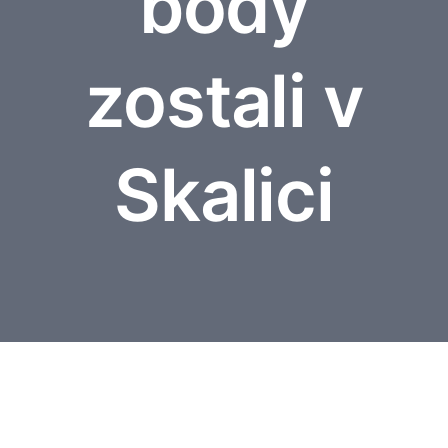
body
Vstupenky
zostali v
Médiá
Skalici
Membership
Fanshop
Kontakty