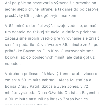
Ani po góle sa nevytvorila výraznejšia prevaha na
jednej alebo druhej strane, a tak sme do polčasovej
prestávky išli s jednogólovým mankom.
V 62. minúte domáci zvýšili svoje vedenie, čo náš
tím dostalo do ťažkej situácie. V ďalšom priebehu
zápasu sme urobili všetko pre vyrovnanie ale znížiť
sa nám podarilo až v závere: v 85. minúte znížil po
prihrávke Bayemiho Filip Kiss. O vyrovnanie sme
bojovali až do posledných minút, ale ďalší gól už
nepadol.
V druhom polčase náš hlavný tréner urobil viacero
zmien: v 59. minúte nahradili Alena Mustafića a
Borisa Drugu Patrik Szűcs a Zyen Jones, v 72.
minúte vystriedal Dana Ožvoldu Christian Bayemi a
v 90. minúte nastúpil na ihrisko Zoran Ivanics