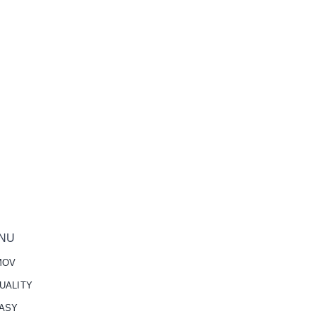
NU
MOV
UALITY
ASY