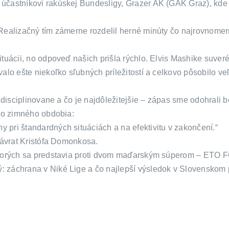
účastníkovi rakúskej Bundesligy, Grazer AK (GAK Graz), kde 
Realizačný tím zámerne rozdelil herné minúty čo najrovnomer
tuácii, no odpoveď našich prišla rýchlo. Elvis Mashike suver
alo ešte niekoľko sľubných príležitostí a celkovo pôsobilo ve
 disciplinovane a čo je najdôležitejšie – zápas sme odohrali b
eho zimného obdobia:
pri štandardných situáciách a na efektivitu v zakončení.“
návrat Kristófa Domonkosa.
 ktorých sa predstavia proti dvom maďarským súperom – ETO F
 záchrana v Niké Lige a čo najlepší výsledok v Slovenskom 