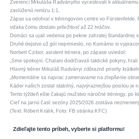
Zverenci Mikuláša Radványiho vycestovali k aktuálnemu 
zaslúženú remízu 1:1.
Zápas sa odohral v tréningovom centre vo Fürstenfelde. 
vďaka čomu dostalo príležitosť až 22 hráčov.
Domáci sa ujali vedenia po pekne zahratej štandardnej si
Druhé dejstvo už gól neprinieslo, no Komárno si vypracov
Norbert Czibor, asistent trénera, po zápase uviedol:
„Sme spokojní. Chalani dodržiavali taktické pokyny, hrali
Hlavný tréner Mikuláš Radványi zdôraznil priority krátk
„Momentálne sa najviac zameriavame na zlepšenie obrany 
Káder našich zostal stabilný, najvýraznejšou posilou je 
Tento týždeň ešte čakajú mužstvo náročné tréningy, po
Cieľ na jarnú časť sezóny 2025/2026 zostáva nezmenený:
(Text: Róbert Králik, Foto: FB stránka KFC)
Zdieľajte tento príbeh, vyberte si platformu!