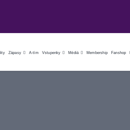
ity
Zápasy
A-tím
Vstupenky
Médiá
Membership
Fanshop