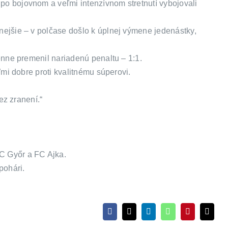
po bojovnom a veľmi intenzívnom stretnutí vybojovali
nejšie – v polčase došlo k úplnej výmene jedenástky,
énne premenil nariadenú penaltu – 1:1.
ľmi dobre proti kvalitnému súperovi.
ez zranení.“
C Győr a FC Ajka.
pohári.