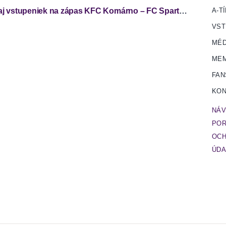
Predaj vstupeniek na zápas KFC Komárno – FC Spartak Trnava
A-T
VST
MÉD
MEM
FAN
KON
NÁV
POR
OCH
ÚDA