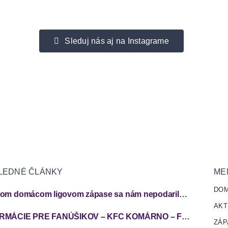
Sleduj nás aj na Instagrame
LEDNÉ ČLÁNKY
ME
DO
V prvom domácom ligovom zápase sa nám nepodarilo zabodovať
AKT
INFORMÁCIE PRE FANÚŠIKOV – KFC KOMÁRNO – FC SPARTAK TRNAVA
ZÁP