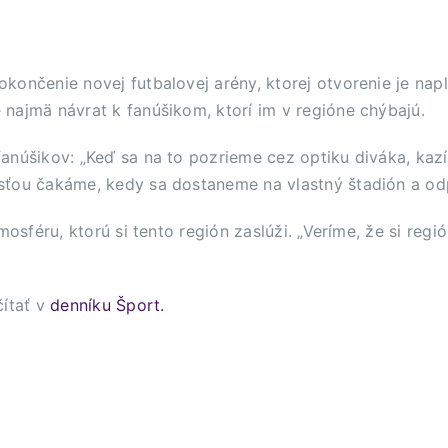
končenie novej futbalovej arény, ktorej otvorenie je nap
najmä návrat k fanúšikom, ktorí im v regióne chýbajú.
anúšikov: „Keď sa na to pozrieme cez optiku diváka, kazí
sťou čakáme, kedy sa dostaneme na vlastný štadión a o
mosféru, ktorú si tento región zaslúži. „Veríme, že si reg
ítať v
denníku Šport.