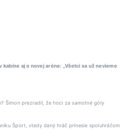
v kabíne aj o novej aréne: „Všetci sa už nevieme
ch? Šimon prezradil, že hoci za samotné góly
nníku Šport, vtedy daný hráč prinesie spoluhráčom