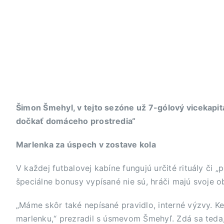
Šimon Šmehyl, v tejto sezóne už 7-gólový vicekapitá
dočkať domáceho prostredia“
Marlenka za úspech v zostave kola
V každej futbalovej kabíne fungujú určité rituály či 
špeciálne bonusy vypísané nie sú, hráči majú svoje o
„Máme skôr také nepísané pravidlo, interné výzvy. K
marlenku,“ prezradil s úsmevom Šmehyľ. Zdá sa teda,