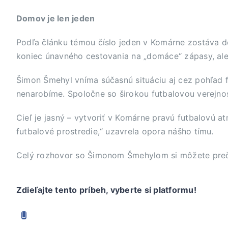
Domov je len jeden
Podľa článku témou číslo jeden v Komárne zostáva do
koniec únavného cestovania na „domáce“ zápasy, ale 
Šimon Šmehyl vníma súčasnú situáciu aj cez pohľad f
nenarobíme. Spoločne so širokou futbalovou verejno
Cieľ je jasný – vytvoriť v Komárne pravú futbalovú at
futbalové prostredie,“ uzavrela opora nášho tímu.
Celý rozhovor so Šimonom Šmehylom si môžete preč
Zdieľajte tento príbeh, vyberte si platformu!