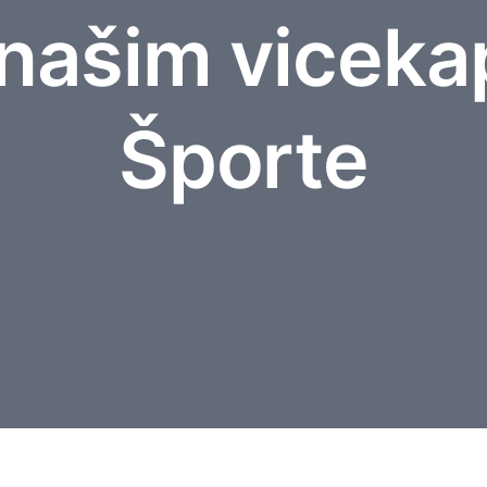
 našim viceka
Športe