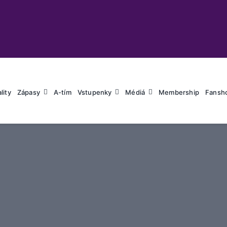
lity
Zápasy
A-tím
Vstupenky
Médiá
Membership
Fansh