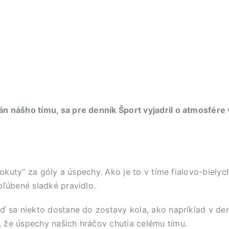
n nášho tímu, sa pre denník Šport vyjadril o atmosfére 
„pokuty“ za góly a úspechy. Ako je to v tíme fialovo-biely
bľúbené sladké pravidlo.
eď sa niekto dostane do zostavy kola, ako napríklad v de
 že úspechy našich hráčov chutia celému tímu.