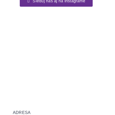
Sleduj nás aj na Instagrame
ADRESA