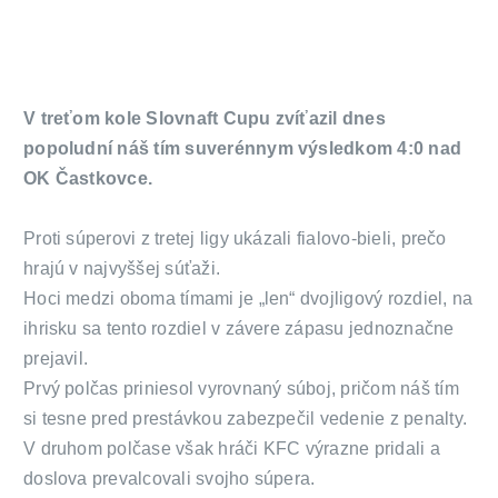
V treťom kole Slovnaft Cupu zvíťazil dnes
popoludní náš tím suverénnym výsledkom 4:0 nad
OK Častkovce.
Proti súperovi z tretej ligy ukázali fialovo-bieli, prečo
hrajú v najvyššej súťaži.
Hoci medzi oboma tímami je „len“ dvojligový rozdiel, na
ihrisku sa tento rozdiel v závere zápasu jednoznačne
prejavil.
Prvý polčas priniesol vyrovnaný súboj, pričom náš tím
si tesne pred prestávkou zabezpečil vedenie z penalty.
V druhom polčase však hráči KFC výrazne pridali a
doslova prevalcovali svojho súpera.