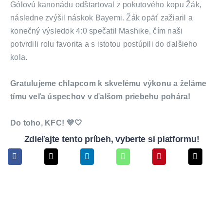
Gólovú kanonádu odštartoval z pokutového kopu Žák,
následne zvýšil náskok Bayemi. Žák opäť zažiaril a
konečný výsledok 4:0 spečatil Mashike, čím naši
potvrdili rolu favorita a s istotou postúpili do ďalšieho
kola.
Gratulujeme chlapcom k skvelému výkonu a želáme
tímu veľa úspechov v ďalšom priebehu pohára!
Do toho, KFC! 💜🤍
Zdieľajte tento príbeh, vyberte si platformu!