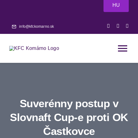
Skip
HU
to
content
info@kfckomarno.sk
Tog
Nav
Domov
Aktuality
Suverénny postup v
Zápasy
Slovnaft Cup-e proti OK
Častkovce
A-tím