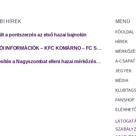
BI HÍREK
MENÜ
FŐOLDAL
lt a pontszerzés az első hazai bajnokin
HÍREK
SZURKOLÓI INFORMÁCIÓK – KFC KOMÁRNO – FC SPARTAK TRNAVA
MÉRKŐZÉ
Jegyértékesítés a Nagyszombat elleni hazai mérkőzésünkre
A-CSAPAT
JEGYEK
MÉDIA
KLUBTAG
FANSHOP
ELÉRHET
LÁTOGATÁ
SZABÁLY