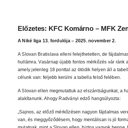
Előzetes: KFC Komárno – MFK Zem
A Niké liga 13. fordulója – 2025. november 2.
A Slovan Bratislava elleni felejthetetlen, de fájdalm
hullámra. Vasárnap újabb fontos mérkőzés vár ránk 
amely jelenleg 18 ponttal az ötödik helyen áll a tabe
célunk van: feljebb kerülni a tabella felső felében.
A Slovan ellen megmutattuk az elszántságunkat, a ha
alakítanunk. Ahogy Radványi edző hangsúlyozta:
„Sajnos, az előző mérkőzésen nagyon fájdalmas veres
van, és meggyőződésem, hogy mentálisan is jó form
mutatnak, mint a Slovan ellen, biztos vagyok benne,