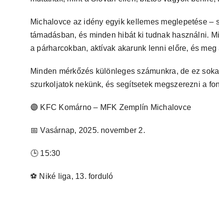
Michalovce az idény egyik kellemes meglepetése – s
támadásban, és minden hibát ki tudnak használni. 
a párharcokban, aktívak akarunk lenni előre, és meg 
Minden mérkőzés különleges számunkra, de ez sokat e
szurkoljatok nekünk, és segítsetek megszerezni a fon
🟣 KFC Komárno – MFK Zemplín Michalovce
📅 Vasárnap, 2025. november 2.
🕒 15:30
⚽ Niké liga, 13. forduló