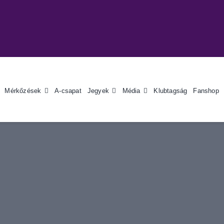
Mérkőzések
A-csapat
Jegyek
Média
Klubtagság
Fanshop