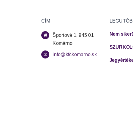
CÍM
LEGUTÓB
Nem sikerü
Športová 1, 945 01
Komárno
info@kfckomarno.sk