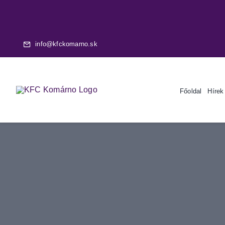
Skip
to
content
info@kfckomarno.sk
Főoldal
Hírek