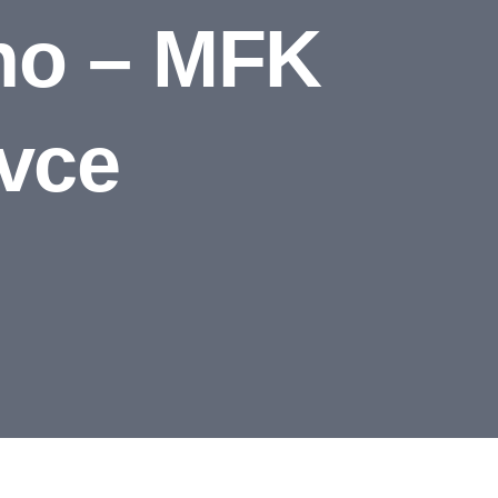
no – MFK
vce