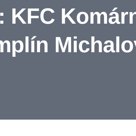
s: KFC Komár
mplín Michalo