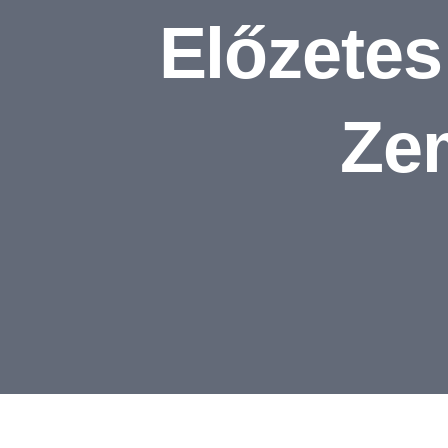
Előzete
Ze