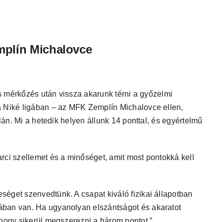
plín Michalovce
as mérkőzés után vissza akarunk térni a győzelmi
a Niké ligában – az MFK Zemplín Michalovce ellen,
llán. Mi a hetedik helyen állunk 14 ponttal, és egyértelmű
rci szellemet és a minőséget, amit most pontokká kell
éget szenvedtünk. A csapat kiváló fizikai állapotban
ában van. Ha ugyanolyan elszántságot és akaratot
 hogy sikerül megszerezni a három pontot.”