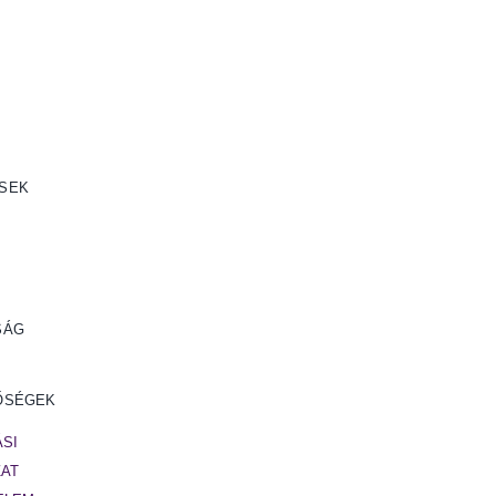
SEK
SÁG
ŐSÉGEK
SI
ZAT