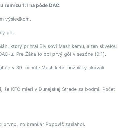
ú remízu 1:1 na pôde DAC.
ým výsledkom.
ný gól.
án, ktorý prihral Elvisovi Mashikemu, a ten skvelou
DAC-u. Pre Žáka to bol prvý gól v sezóne (0:1).
tiaľ čo v 39. minúte Mashikeho nožničky ukázali
, že KFC mieri v Dunajskej Strede za bodmi. Počet
d brvno, no brankár Popovič zasiahol.