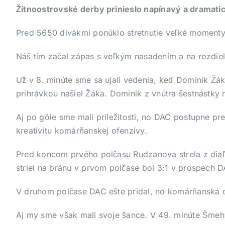
Žitnoostrovské derby prinieslo napínavý a dramati
Pred 5650 divákmi ponúklo stretnutie veľké moment
Náš tím začal zápas s veľkým nasadením a na rozdiel od
Už v 8. minúte sme sa ujali vedenia, keď Dominik Žák
prihrávkou našiel Žáka. Dominik z vnútra šestnástky 
Aj po góle sme mali príležitosti, no DAC postupne pre
kreativitu komárňanskej ofenzívy.
Pred koncom prvého polčasu Rudzanova strela z diaľk
striel na bránu v prvom polčase bol 3:1 v prospech D
V druhom polčase DAC ešte pridal, no komárňanská 
Aj my sme však mali svoje šance. V 49. minúte Šmehy