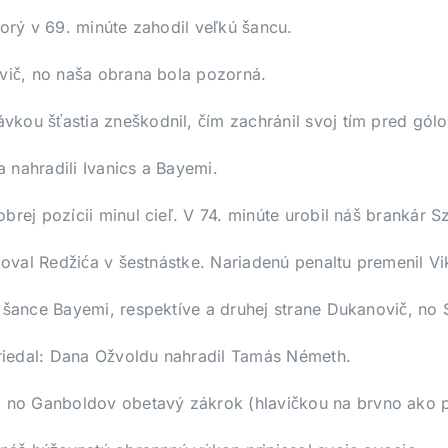
torý v 69. minúte zahodil veľkú šancu.
ovič, no naša obrana bola pozorná.
kou šťastia zneškodnil, čím zachránil svoj tím pred gól
 nahradili Ivanics a Bayemi.
rej pozícii minul cieľ. V 74. minúte urobil náš brankár S
loval Redžića v šestnástke. Nariadenú penaltu premenil Vi
 šance Bayemi, respektíve a druhej strane Dukanovič, no 
triedal: Dana Ožvoldu nahradil Tamás Németh.
no Ganboldov obetavý zákrok (hlavičkou na brvno ako po