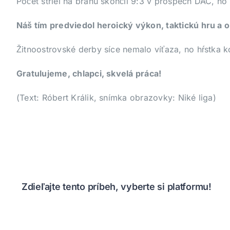
Počet striel na bránu skončil 9:3 v prospech DAC, no
Náš tím predviedol heroický výkon, taktickú hru a
Žitnoostrovské derby síce nemalo víťaza, no hŕstka 
Gratulujeme, chlapci, skvelá práca!
(Text: Róbert Králik, snímka obrazovky: Niké liga)
Zdieľajte tento príbeh, vyberte si platformu!