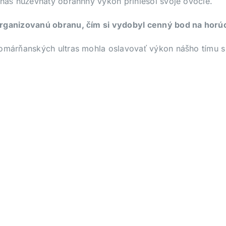
 náš húževnatý obrannný výkon priniesol svoje ovocie.
 organizovanú obranu, čím si vydobyl cenný bod na hor
komárňanských ultras mohla oslavovať výkon nášho tímu s