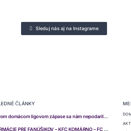
Sleduj nás aj na Instagrame
LEDNÉ ČLÁNKY
ME
DO
V prvom domácom ligovom zápase sa nám nepodarilo zabodovať
AKT
INFORMÁCIE PRE FANÚŠIKOV – KFC KOMÁRNO – FC SPARTAK TRNAVA