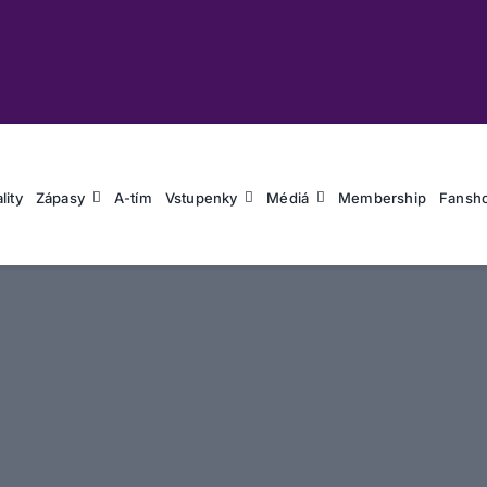
lity
Zápasy
A-tím
Vstupenky
Médiá
Membership
Fansh