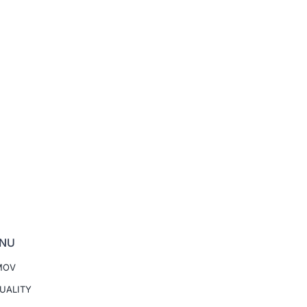
NU
MOV
UALITY