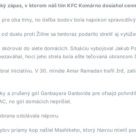
cký zápas, v ktorom náš tím KFC Komárno dosiahol cenn
y pre oba tímy, no deľba bodov bola napokon spravodliv
 duelu proti Žiline sa tentoraz podarilo streliť aj vytúže
 skóroval do siete domácich. Situáciu vybojoval Jakub Pal
nezaváhal, hoci jeho strela bola ešte tečovaná obrancom 
bral iniciatívu. V 30. minúte Amar Ramadan trafil žrď, za
y a zrušený gól Ganbayara Ganbolda pre ofsajd potvrdili
AC, no gól domácich neprišiel.
obrana odolávala náporu.
lov priamy kop našiel Mashikeho, ktorý hlavou mieril po