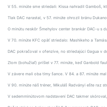
V 55. minúte sme striedali: Kissa nahradil Gamboš, k
Tlak DAC narastal, v 57. minúte ohrozil bránu Dukan
O minútu neskôr Šmehylov center brankár DAC-u s dáv
V 70. minúte KFC opäť striedalo: Mashikeho a Tamása
DAC pokračoval v ofenzíve, no striedajúci Gagua v dob
Zlom (bohužiaľ) prišiel v 77. minúte, keď Ganbold fau
V závere mali oba tímy šance. V 84. a 87. minúte mal
V 90. minúte náš tréner, Mikuláš Radványi ešte raz s
V sedemminútovom nadstavení DAC takmer skóroval, 