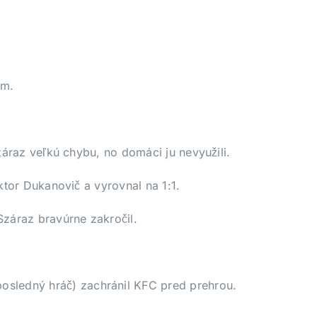
om.
záraz veľkú chybu, no domáci ju nevyužili.
ktor Dukanovič a vyrovnal na 1:1.
Száraz bravúrne zakročil.
sledný hráč) zachránil KFC pred prehrou.