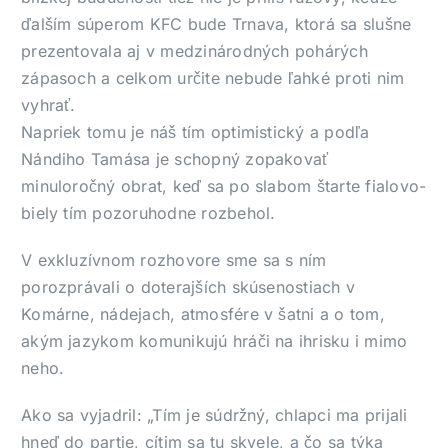
ďalším súperom KFC bude Trnava, ktorá sa slušne
prezentovala aj v medzinárodných pohárých
zápasoch a celkom určite nebude ľahké proti nim
vyhrať.
Napriek tomu je náš tím optimistický a podľa
Nándiho Tamása je schopný zopakovať
minuloročný obrat, keď sa po slabom štarte fialovo-
biely tím pozoruhodne rozbehol.
V exkluzívnom rozhovore sme sa s ním
porozprávali o doterajších skúsenostiach v
Komárne, nádejach, atmosfére v šatni a o tom,
akým jazykom komunikujú hráči na ihrisku i mimo
neho.
Ako sa vyjadril: „Tím je súdržný, chlapci ma prijali
hneď do partie, cítim sa tu skvele, a čo sa týka