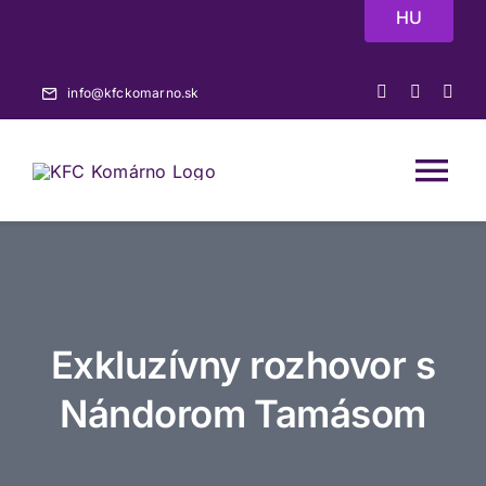
Skip
HU
to
content
info@kfckomarno.sk
Tog
Nav
Domov
Aktuality
Exkluzívny rozhovor s
Zápasy
Nándorom Tamásom
A-tím