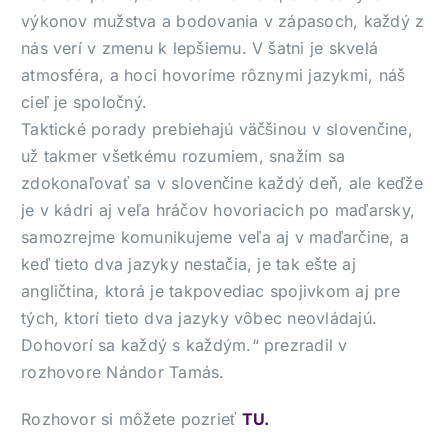
výkonov mužstva a bodovania v zápasoch, každý z
nás verí v zmenu k lepšiemu. V šatni je skvelá
atmosféra, a hoci hovoríme rôznymi jazykmi, náš
cieľ je spoločný.
Taktické porady prebiehajú väčšinou v slovenčine,
už takmer všetkému rozumiem, snažím sa
zdokonaľovať sa v slovenčine každý deň, ale keďže
je v kádri aj veľa hráčov hovoriacich po maďarsky,
samozrejme komunikujeme veľa aj v maďarčine, a
keď tieto dva jazyky nestačia, je tak ešte aj
angličtina, ktorá je takpovediac spojivkom aj pre
tých, ktorí tieto dva jazyky vôbec neovládajú.
Dohovorí sa každý s každým.“ prezradil v
rozhovore Nándor Tamás.
Rozhovor si môžete pozrieť
TU.