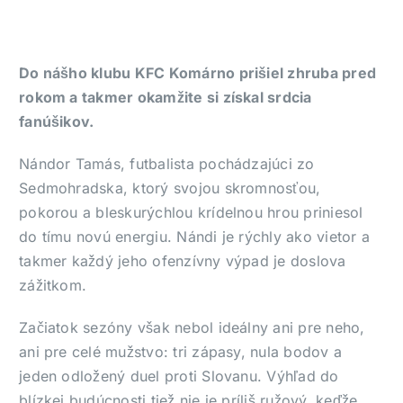
Do nášho klubu KFC Komárno prišiel zhruba pred
rokom a takmer okamžite si získal srdcia
fanúšikov.
Nándor Tamás, futbalista pochádzajúci zo
Sedmohradska, ktorý svojou skromnosťou,
pokorou a bleskurýchlou krídelnou hrou priniesol
do tímu novú energiu. Nándi je rýchly ako vietor a
takmer každý jeho ofenzívny výpad je doslova
zážitkom.
Začiatok sezóny však nebol ideálny ani pre neho,
ani pre celé mužstvo: tri zápasy, nula bodov a
jeden odložený duel proti Slovanu. Výhľad do
blízkej budúcnosti tiež nie je príliš ružový, keďže