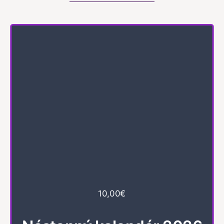
Vstupenky
Médiá
Membership
Fanshop
Kontakty
10,00€