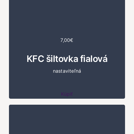
7,00€
KFC šiltovka fialová
nastaviteľná
Kúpiť