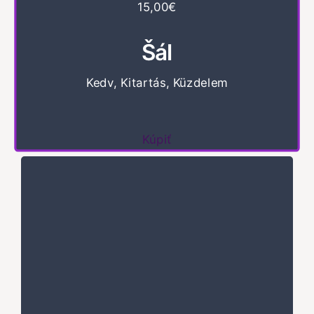
15,00€
Šál
Kedv, Kitartás, Küzdelem
Kúpiť