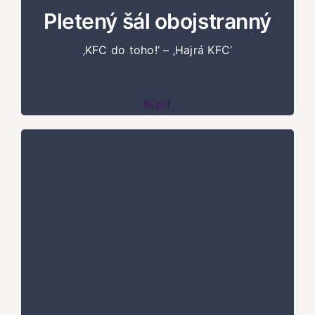
Pletený šál obojstranný
‚KFC do toho!‘ – ‚Hajrá KFC‘
Kúpiť