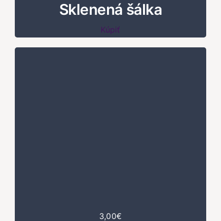
Sklenená šálka
Kúpiť
3,00€