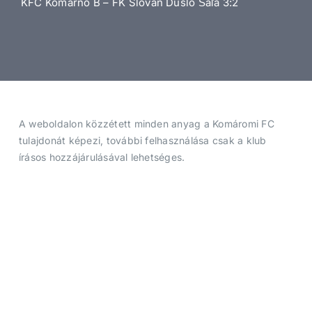
KFC Komárno B – FK Slovan Duslo Šaľa 3:2
Jegyek
Média
A weboldalon közzétett minden anyag a Komáromi FC
Klubtagság
tulajdonát képezi, további felhasználása csak a klub
írásos hozzájárulásával lehetséges.
Fanshop
Elérhetősége