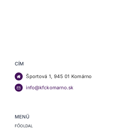
CÍM
Športová 1, 945 01 Komárno
info@kfckomarno.sk
MENÜ
FŐOLDAL