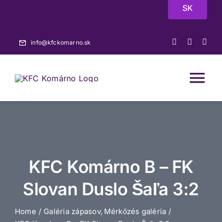
Skip
SK
to
content
info@kfckomarno.sk
Tog
Nav
Főoldal
Hírek
KFC Komárno B – FK
Mérkőzések
Slovan Duslo Šaľa 3:2
Home
Galéria zápasov
Mérkőzés galéria
A-csapat