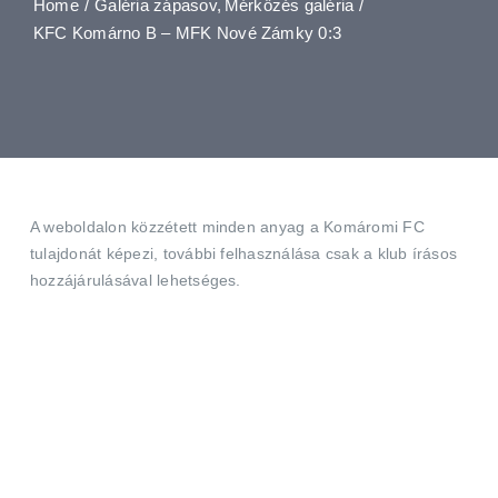
Home
Galéria zápasov
Mérkőzés galéria
KFC Komárno B – MFK Nové Zámky 0:3
Jegyek
Média
Klubtagság
A weboldalon közzétett minden anyag a Komáromi FC
tulajdonát képezi, további felhasználása csak a klub írásos
hozzájárulásával lehetséges.
Fanshop
Elérhetőségek