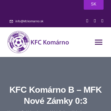
Skip
SK
to
content
info@kfckomarno.sk
Tog
Nav
Főoldal
Hírek
KFC Komárno B – MFK
Mérkőzések
Nové Zámky 0:3
A-csapat