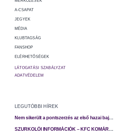
MÉRKŐZÉSEK
A-CSAPAT
JEGYEK
MÉDIA
KLUBTAGSÁG
FANSHOP
ELÉRHETŐSÉGEK
LÁTOGATÁSI SZABÁLYZAT
ADATVÉDELEM
LEGUTÓBBI HÍREK
Nem sikerült a pontszerzés az első hazai bajnokin
SZURKOLÓI INFORMÁCIÓK – KFC KOMÁRNO – FC SPARTAK TRNAVA