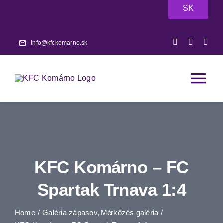
Skip
SK
to
content
info@kfckomarno.sk
Tog
Nav
Főoldal
Hírek
KFC Komárno – FC
Mérkőzések
Spartak Trnava 1:4
Home
Galéria zápasov
Mérkőzés galéria
A-csapat