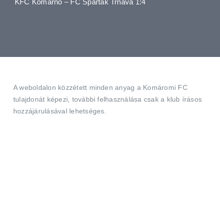
KFC Komárno – FC Spartak Trnava 1:4
Jegyek
Média
A weboldalon közzétett minden anyag a Komáromi FC
Klubtagság
tulajdonát képezi, további felhasználása csak a klub írásos
hozzájárulásával lehetséges.
Fanshop
Elérhetőségek