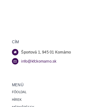
CÍM
Športová 1, 945 01 Komárno
info@kfckomarno.sk
MENÜ
FŐOLDAL
HÍREK