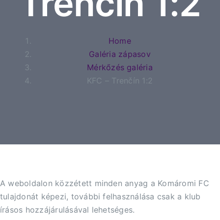
Trenčín 1:2
Jegyek
Home
Galéria zápasov
Média
Mérkőzés galéria
KFC – Trenčín 1:2
Klubtagság
Fanshop
Elérhetősége
A weboldalon közzétett minden anyag a Komáromi FC
tulajdonát képezi, további felhasználása csak a klub
írásos hozzájárulásával lehetséges.