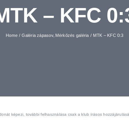
MTK – KFC 0:
Home
Galéria zápasov
Mérkőzés galéria
MTK – KFC 0:3
nát képezi, további felhasználása csak a klub írásos hozzájárulásá