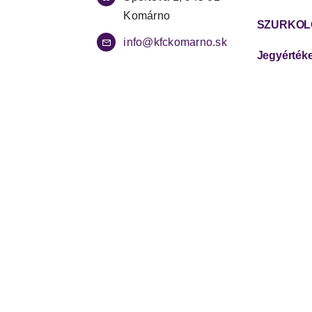
Komárno
info@kfckomarno.sk