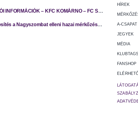
HÍREK
SZURKOLÓI INFORMÁCIÓK – KFC KOMÁRNO – FC SPARTAK TRNAVA
MÉRKŐZÉ
Jegyértékesítés a Nagyszombat elleni hazai mérkőzésünkre
A-CSAPAT
JEGYEK
MÉDIA
KLUBTAG
FANSHOP
ELÉRHET
LÁTOGATÁ
SZABÁLY
ADATVÉD