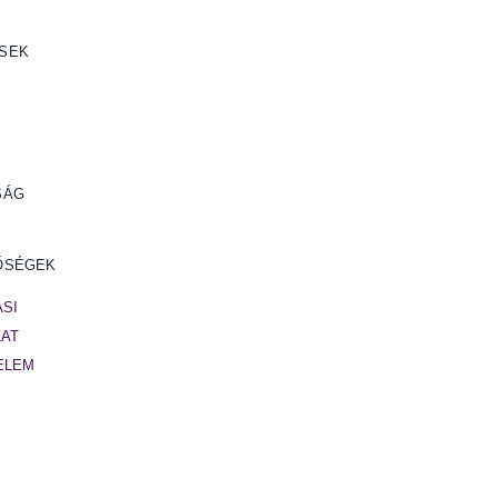
SEK
SÁG
ŐSÉGEK
SI
ZAT
ELEM