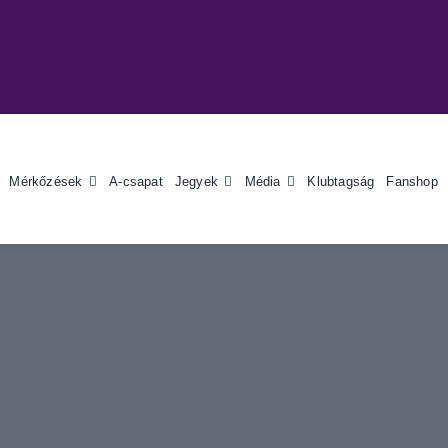
Mérkőzések
A-csapat
Jegyek
Média
Klubtagság
Fanshop