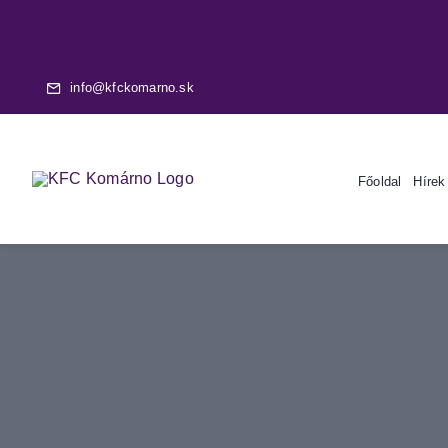
Skip
to
content
info@kfckomarno.sk
Főoldal
Hírek