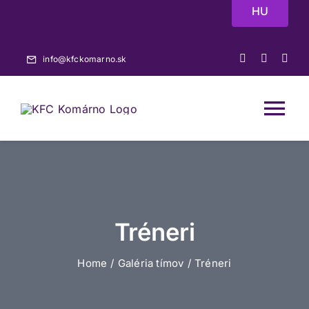
Skip
HU
to
content
info@kfckomarno.sk
Tog
Nav
Domov
Aktuality
Tréneri
Zápasy
Home
Galéria tímov
Tréneri
A-tím