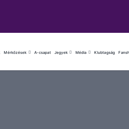
k
Mérkőzések
A-csapat
Jegyek
Média
Klubtagság
Fans