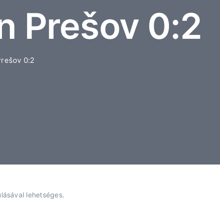
n Prešov 0:2
Prešov 0:2
lásával lehetséges.