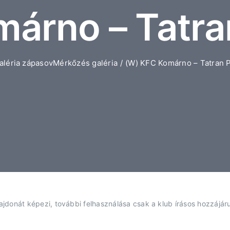
árno – Tatra
aléria zápasov
Mérkőzés galéria
(W) KFC Komárno – Tatran 
donát képezi, további felhasználása csak a klub írásos hozzájáru