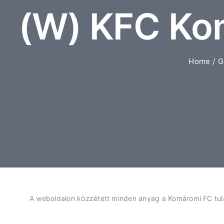
(W) KFC Kom
Home
G
A weboldalon közzétett minden anyag a Komáromi FC tulaj