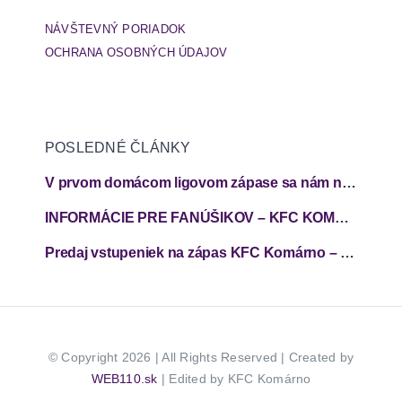
NÁVŠTEVNÝ PORIADOK
OCHRANA OSOBNÝCH ÚDAJOV
POSLEDNÉ ČLÁNKY
V prvom domácom ligovom zápase sa nám nepodarilo zabodovať
INFORMÁCIE PRE FANÚŠIKOV – KFC KOMÁRNO – FC SPARTAK TRNAVA
Predaj vstupeniek na zápas KFC Komárno – FC Spartak Trnava
© Copyright 2026 | All Rights Reserved | Created by
WEB110.sk
| Edited by KFC Komárno