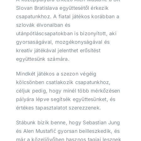
Slovan Bratislava együttesétől érkezik
csapatunkhoz. A fiatal játékos korábban a
szlovák élvonalban és
utánpótláscsapatokban is bizonyított, aki
gyorsaságával, mozgékonyságával és
kreatív játékával jelenthet erősítést
együttesünk számára.
Mindkét játékos a szezon végéig
kölcsönben csatlakozik csapatunkhoz,
céljuk pedig, hogy minél több mérkőzésen
pályára lépve segítsék együttesünket, és
értékes tapasztalatot szerezzenek.
Stábunk bízik benne, hogy Sebastian Jung
és Alen Mustafić gyorsan beilleszkedik, és
már a közeljövőben hasznos tagjai lesznek