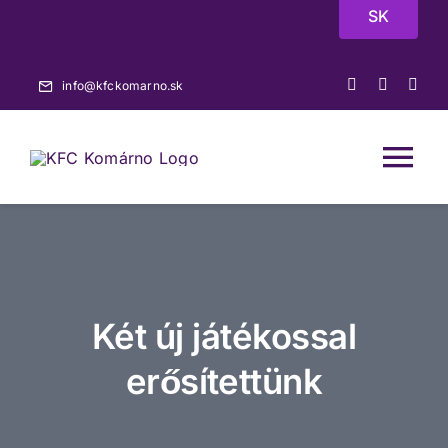
Skip
SK
to
content
info@kfckomarno.sk
Tog
Nav
Főoldal
Hírek
Két új játékossal
Mérkőzések
erősítettünk
A-csapat