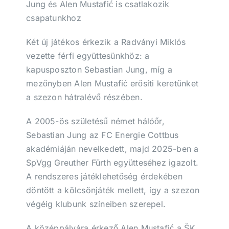
Jung és Alen Mustafić is csatlakozik
csapatunkhoz
Két új játékos érkezik a Radványi Miklós
vezette férfi együttesünkhöz: a
kapusposzton Sebastian Jung, míg a
mezőnyben Alen Mustafić erősíti keretünket
a szezon hátralévő részében.
A 2005-ös születésű német hálóőr,
Sebastian Jung az FC Energie Cottbus
akadémiáján nevelkedett, majd 2025-ben a
SpVgg Greuther Fürth együtteséhez igazolt.
A rendszeres játéklehetőség érdekében
döntött a kölcsönjáték mellett, így a szezon
végéig klubunk színeiben szerepel.
A középpályára érkező Alen Mustafić a ŠK