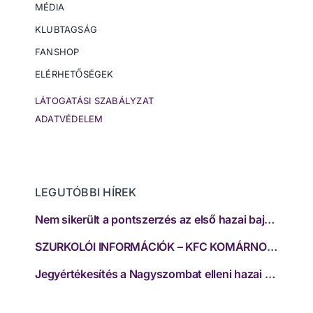
MÉDIA
KLUBTAGSÁG
FANSHOP
ELÉRHETŐSÉGEK
LÁTOGATÁSI SZABÁLYZAT
ADATVÉDELEM
LEGUTÓBBI HÍREK
Nem sikerült a pontszerzés az első hazai bajnokin
SZURKOLÓI INFORMÁCIÓK – KFC KOMÁRNO – FC SPARTAK TRNAVA
Jegyértékesítés a Nagyszombat elleni hazai mérkőzésünkre