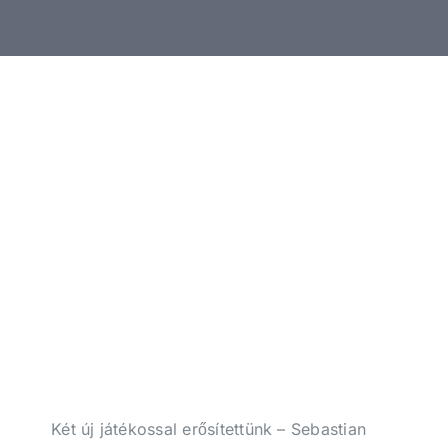
Jegyek
Média
Klubtagság
Fanshop
Elérhetősége
Két új játékossal erősítettünk – Sebastian