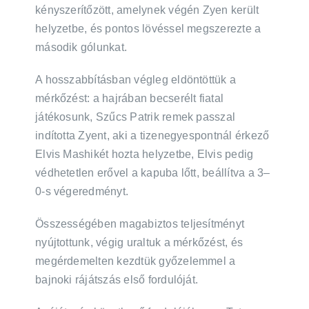
kényszerítőzött, amelynek végén Zyen került
helyzetbe, és pontos lövéssel megszerezte a
második gólunkat.
A hosszabbításban végleg eldöntöttük a
mérkőzést: a hajrában becserélt fiatal
játékosunk, Szűcs Patrik remek passzal
indította Zyent, aki a tizenegyespontnál érkező
Elvis Mashikét hozta helyzetbe, Elvis pedig
védhetetlen erővel a kapuba lőtt, beállítva a 3–
0-s végeredményt.
Összességében magabiztos teljesítményt
nyújtottunk, végig uraltuk a mérkőzést, és
megérdemelten kezdtük győzelemmel a
bajnoki rájátszás első fordulóját.