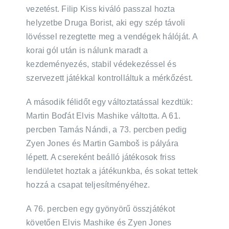
vezetést. Filip Kiss kiváló passzal hozta
helyzetbe Druga Borist, aki egy szép távoli
lövéssel rezegtette meg a vendégek hálóját. A
korai gól után is nálunk maradt a
kezdeményezés, stabil védekezéssel és
szervezett játékkal kontrolláltuk a mérkőzést.
A második félidőt egy változtatással kezdtük:
Martin Boďát Elvis Mashike váltotta. A 61.
percben Tamás Nándi, a 73. percben pedig
Zyen Jones és Martin Gamboš is pályára
lépett. A csereként beálló játékosok friss
lendületet hoztak a játékunkba, és sokat tettek
hozzá a csapat teljesítményéhez.
A 76. percben egy gyönyörű összjátékot
követően Elvis Mashike és Zyen Jones