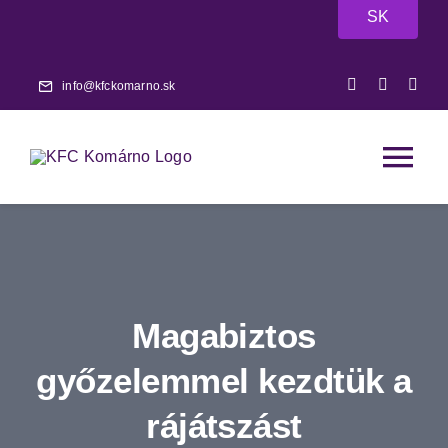
Skip
SK
to
content
info@kfckomarno.sk
Tog
Nav
Főoldal
Hírek
Magabiztos
Mérkőzések
győzelemmel kezdtük a
rájátszást
A-csapat