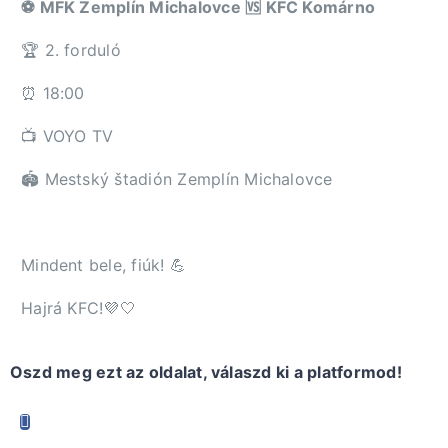
⚽️ MFK Zemplín Michalovce 🆚 KFC Komárno
🏆 2. forduló
⏰ 18:00
📺 VOYO TV
🏟️ Mestský štadión Zemplín Michalovce
Mindent bele, fiúk! 💪
Hajrá KFC!💜🤍
Oszd meg ezt az oldalat, válaszd ki a platformod!