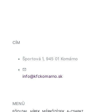
CÍM
Športová 1, 945 01 Komárno
info@kfckomarno.sk
MENÜ
FŐOLDAL
HÍREK
MÉRKŐZÉSEK
A-CSAPAT