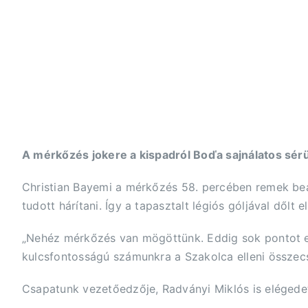
A mérkőzés jokere a kispadról Boďa sajnálatos sérül
Christian Bayemi a mérkőzés 58. percében remek beadá
tudott hárítani. Így a tapasztalt légiós góljával dőlt e
„Nehéz mérkőzés van mögöttünk. Eddig sok pontot els
kulcsfontosságú számunkra a Szakolca elleni összecs
Csapatunk vezetőedzője, Radványi Miklós is elégedet