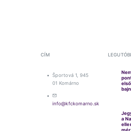
CÍM
LEGUTÓBB
Nem 
Športová 1, 945
pon
01 Komárno
első
baj
info@kfckomarno.sk
Jeg
a N
elle
mér