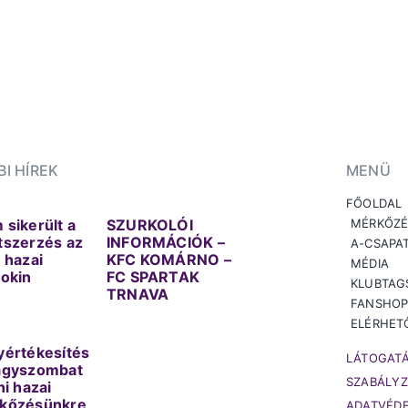
I HÍREK
MENÜ
FŐOLDAL
sikerült a
SZURKOLÓI
MÉRKŐZÉ
tszerzés az
INFORMÁCIÓK –
A-CSAPA
 hazai
KFC KOMÁRNO –
MÉDIA
nokin
FC SPARTAK
KLUBTAG
TRNAVA
FANSHO
ELÉRHET
yértékesítés
LÁTOGATÁ
agyszombat
SZABÁLYZ
ni hazai
kőzésünkre
ADATVÉD