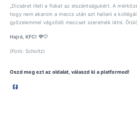
„Dicséret illeti a fiúkat az elszántságukért. A mérk
hogy nem akarom a meccs után azt hallani a kollégái
győzelemmel végződő meccset szeretnék látni. Örülök
Hajrá, KFC! 💜🤍
(Fotó: Scholtz)
Oszd meg ezt az oldalat, válaszd ki a platformod!