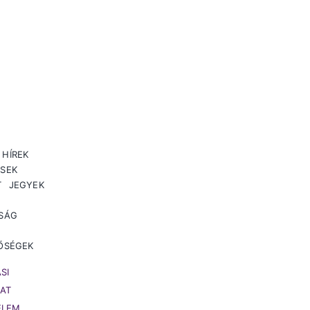
HÍREK
SEK
T
JEGYEK
SÁG
P
ŐSÉGEK
SI
AT
ELEM