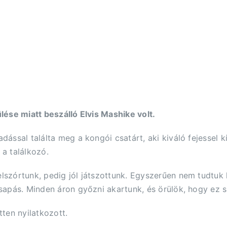
ése miatt beszálló Elvis Mashike volt.
ssal találta meg a kongói csatárt, aki kiváló fejessel k
l a találkozó.
zórtunk, pedig jól játszottunk. Egyszerűen nem tudtuk ki
apás. Minden áron győzni akartunk, és örülök, hogy ez s
ten nyilatkozott.