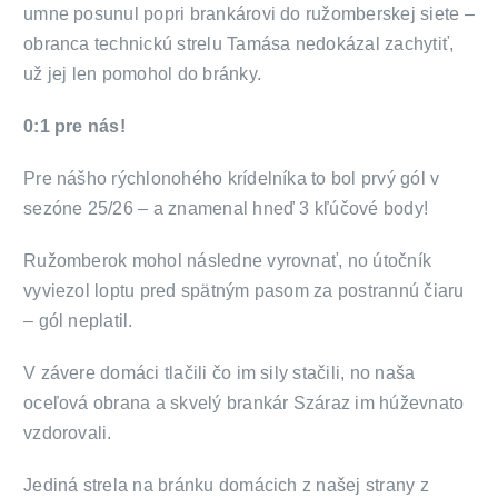
umne posunul popri brankárovi do ružomberskej siete –
obranca technickú strelu Tamása nedokázal zachytiť,
už jej len pomohol do bránky.
0:1 pre nás!
Pre nášho rýchlonohého krídelníka to bol prvý gól v
sezóne 25/26 – a znamenal hneď 3 kľúčové body!
Ružomberok mohol následne vyrovnať, no útočník
vyviezol loptu pred spätným pasom za postrannú čiaru
– gól neplatil.
V závere domáci tlačili čo im sily stačili, no naša
oceľová obrana a skvelý brankár Száraz im húževnato
vzdorovali.
Jediná strela na bránku domácich z našej strany z