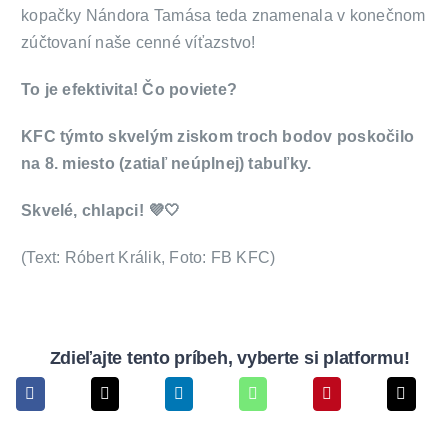
kopačky Nándora Tamása teda znamenala v konečnom
zúčtovaní naše cenné víťazstvo!
To je efektivita! Čo poviete?
KFC týmto skvelým ziskom troch bodov poskočilo
na 8. miesto (zatiaľ neúplnej) tabuľky.
Skvelé, chlapci! 💜🤍
(Text: Róbert Králik, Foto: FB KFC)
Zdieľajte tento príbeh, vyberte si platformu!