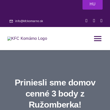
Skip
HU
to
content
info@kfckomarno.sk
Tog
Nav
Domov
Aktuality
Priniesli sme domov
Zápasy
cenné 3 body z
Ružomberka!
A-tím