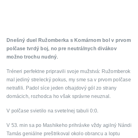
Dnešný duel Ružomberka s Komárnom bol v prvom
polčase tvrdý boj, no pre neutrálnych divákov
možno trochu nudný.
Tréneri perfektne pripravili svoje mužstvá: Ružomberok
mal jediný strelecký pokus, my sme sa v prvom polčase
netrafili. Padol síce jeden ofsajdový gól zo strany
domácich, rozhodca ho však správne neuznal.
V polčase svietilo na svetelnej tabuli 0:0.
V 53. min sa po Mashikeho prihrávke vždy agilný Nándi
Tamás geniálne preštrikoval okolo obrancu a loptu