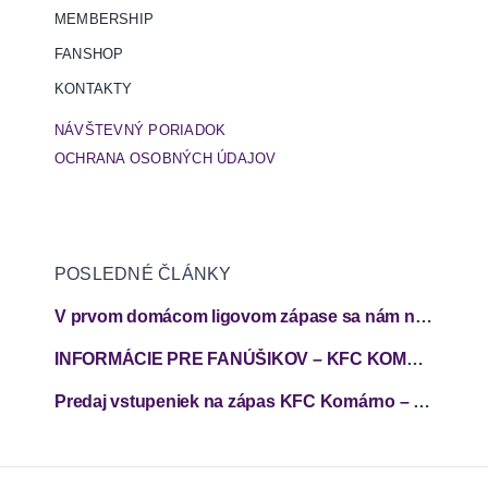
MEMBERSHIP
FANSHOP
KONTAKTY
NÁVŠTEVNÝ PORIADOK
OCHRANA OSOBNÝCH ÚDAJOV
POSLEDNÉ ČLÁNKY
V prvom domácom ligovom zápase sa nám nepodarilo zabodovať
INFORMÁCIE PRE FANÚŠIKOV – KFC KOMÁRNO – FC SPARTAK TRNAVA
Predaj vstupeniek na zápas KFC Komárno – FC Spartak Trnava