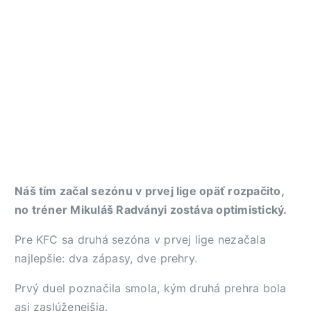
Náš tím začal sezónu v prvej lige opäť rozpačito,
no tréner Mikuláš Radványi zostáva optimistický.
Pre KFC sa druhá sezóna v prvej lige nezačala
najlepšie: dva zápasy, dve prehry.
Prvý duel poznačila smola, kým druhá prehra bola
asi zaslúženejšia.