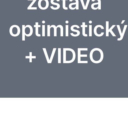
zostáva
Vstupenky
optimistický
Médiá
+ VIDEO
Membership
Fanshop
Kontakty