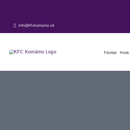
Skip
to
content
info@kfckomarno.sk
Főoldal
Hírek