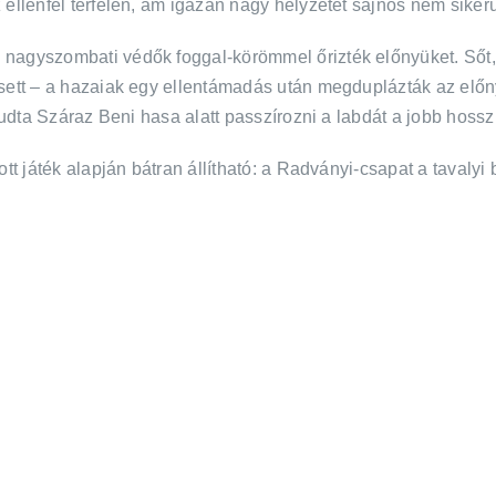
llenfél térfelén, ám igazán nagy helyzetet sajnos nem sikerül
 nagyszombati védők foggal-körömmel őrizték előnyüket. Ső
esett – a hazaiak egy ellentámadás után megduplázták az el
tudta Száraz Beni hasa alatt passzírozni a labdát a jobb hoss
tt játék alapján bátran állítható: a Radványi-csapat a tavaly