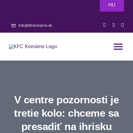
Skip
HU
to
content
info@kfckomarno.sk
Tog
Nav
Domov
Aktuality
V centre pozornosti je
Zápasy
tretie kolo: chceme sa
presadiť na ihrisku
A-tím