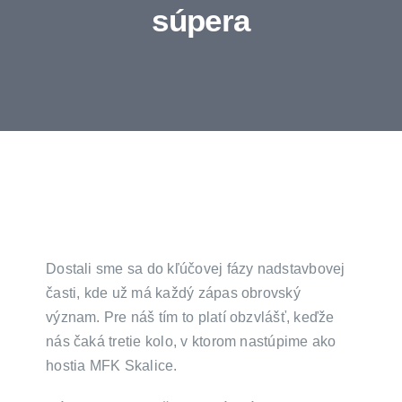
súpera
Vstupenky
Médiá
Membership
Fanshop
Dostali sme sa do kľúčovej fázy nadstavbovej
Kontakty
časti, kde už má každý zápas obrovský
význam. Pre náš tím to platí obzvlášť, keďže
nás čaká tretie kolo, v ktorom nastúpime ako
hostia MFK Skalice.