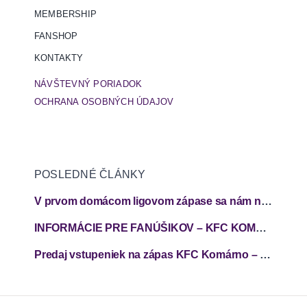
MEMBERSHIP
FANSHOP
KONTAKTY
NÁVŠTEVNÝ PORIADOK
OCHRANA OSOBNÝCH ÚDAJOV
POSLEDNÉ ČLÁNKY
V prvom domácom ligovom zápase sa nám nepodarilo zabodovať
INFORMÁCIE PRE FANÚŠIKOV – KFC KOMÁRNO – FC SPARTAK TRNAVA
Predaj vstupeniek na zápas KFC Komárno – FC Spartak Trnava