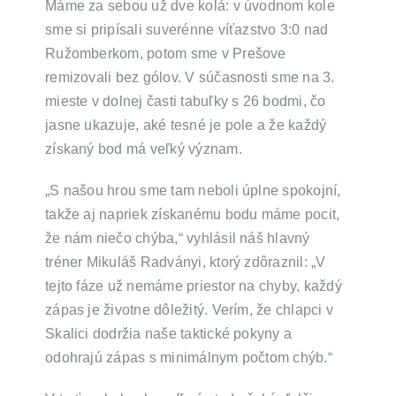
Máme za sebou už dve kolá: v úvodnom kole
sme si pripísali suverénne víťazstvo 3:0 nad
Ružomberkom, potom sme v Prešove
remizovali bez gólov. V súčasnosti sme na 3.
mieste v dolnej časti tabuľky s 26 bodmi, čo
jasne ukazuje, aké tesné je pole a že každý
získaný bod má veľký význam.
„S našou hrou sme tam neboli úplne spokojní,
takže aj napriek získanému bodu máme pocit,
že nám niečo chýba,“ vyhlásil náš hlavný
tréner Mikuláš Radványi, ktorý zdôraznil: „V
tejto fáze už nemáme priestor na chyby, každý
zápas je životne dôležitý. Verím, že chlapci v
Skalici dodržia naše taktické pokyny a
odohrajú zápas s minimálnym počtom chýb.“