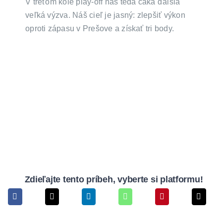
V treťom kole play-off nás teda čaká ďalšia
veľká výzva. Náš cieľ je jasný: zlepšiť výkon
oproti zápasu v Prešove a získať tri body.
Zdieľajte tento príbeh, vyberte si platformu!