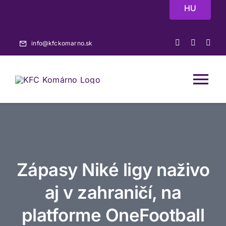
Skip
HU
to
content
info@kfckomarno.sk
Tog
Nav
Domov
Aktuality
Zápasy Niké ligy naživo
Zápasy
aj v zahraničí, na
platforme OneFootball
A-tím