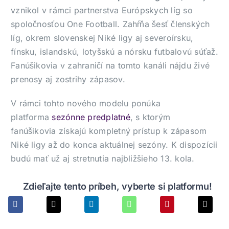
vznikol v rámci partnerstva Európskych líg so
spoločnosťou One Football. Zahŕňa šesť členských
líg, okrem slovenskej Niké ligy aj severoírsku,
fínsku, islandskú, lotyšskú a nórsku futbalovú súťaž.
Fanúšikovia v zahraničí na tomto kanáli nájdu živé
prenosy aj zostrihy zápasov.
V rámci tohto nového modelu ponúka
platforma
sezónne predplatné
, s ktorým
fanúšikovia získajú kompletný prístup k zápasom
Niké ligy až do konca aktuálnej sezóny. K dispozícii
budú mať už aj stretnutia najbližšieho 13. kola.
Zdieľajte tento príbeh, vyberte si platformu!