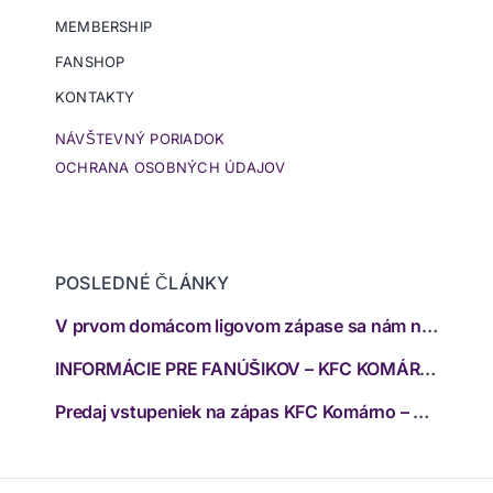
MEMBERSHIP
FANSHOP
KONTAKTY
NÁVŠTEVNÝ PORIADOK
OCHRANA OSOBNÝCH ÚDAJOV
POSLEDNÉ ČLÁNKY
V prvom domácom ligovom zápase sa nám nepodarilo zabodovať
INFORMÁCIE PRE FANÚŠIKOV – KFC KOMÁRNO – FC SPARTAK TRNAVA
Predaj vstupeniek na zápas KFC Komárno – FC Spartak Trnava