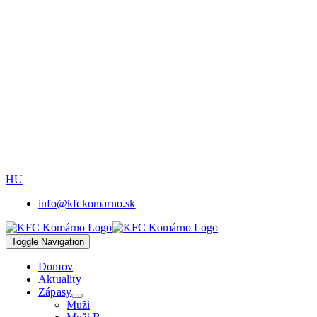
HU
info@kfckomarno.sk
Toggle Navigation
Domov
Aktuality
Zápasy
Muži