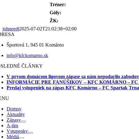
Tréner:
Góly:
ŽK:
johneedj
2025-07-02T21:02:38+02:00
DRESA
Športová 1, 945 01 Komárno
info@kfckomarno.sk
OSLEDNÉ ČLÁNKY
V prvom domácom ligovom zápase sa nám nepodarilo zabodo
INFORMÁCIE PRE FANÚŠIKOV – KFC KOMÁRNO – FC
Predaj vstupeniek na zápas KFC Komárno – FC Spartak Trn
ENU
Domov
Aktuality
Zápasy
A-tím
Vstupenky
Médiá