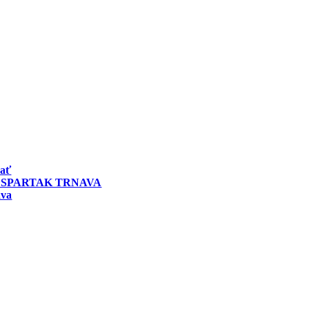
vať
 SPARTAK TRNAVA
ava