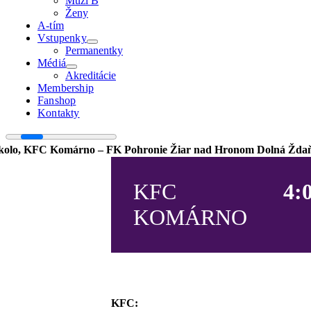
Muži B
Ženy
A-tím
Vstupenky
Permanentky
Médiá
Akreditácie
Membership
Fanshop
Kontakty
 kolo, KFC Komárno – FK Pohronie Žiar nad Hronom Dolná Ždaňa
KFC
4:
KOMÁRNO
KFC: