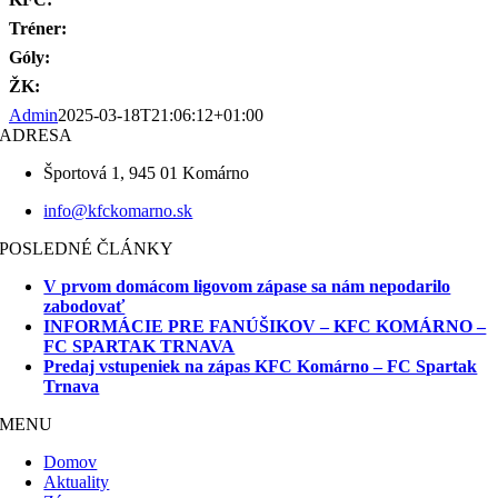
Tréner:
Góly:
ŽK:
Admin
2025-03-18T21:06:12+01:00
ADRESA
Športová 1, 945 01 Komárno
info@kfckomarno.sk
POSLEDNÉ ČLÁNKY
V prvom domácom ligovom zápase sa nám nepodarilo
zabodovať
INFORMÁCIE PRE FANÚŠIKOV – KFC KOMÁRNO –
FC SPARTAK TRNAVA
Predaj vstupeniek na zápas KFC Komárno – FC Spartak
Trnava
MENU
Domov
Aktuality