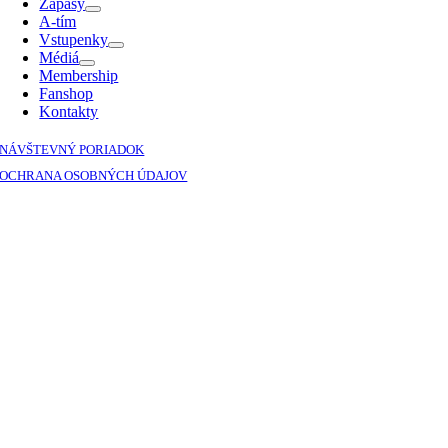
Zápasy
A-tím
Vstupenky
Médiá
Membership
Fanshop
Kontakty
NÁVŠTEVNÝ PORIADOK
OCHRANA OSOBNÝCH ÚDAJOV