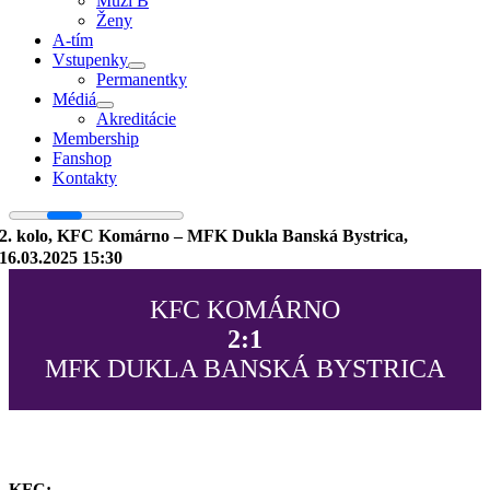
Muži B
Ženy
A-tím
Vstupenky
Permanentky
Médiá
Akreditácie
Membership
Fanshop
Kontakty
2. kolo, KFC Komárno – MFK Dukla Banská Bystrica,
16.03.2025 15:30
KFC KOMÁRNO
2:1
MFK DUKLA BANSKÁ BYSTRICA
KFC: