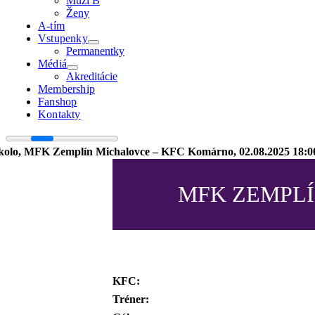
Muži B
Ženy
A-tím
Vstupenky
Permanentky
Médiá
Akreditácie
Membership
Fanshop
Kontakty
 kolo, MFK Zemplín Michalovce – KFC Komárno, 02.08.2025 18:0
MFK ZEMPL
KFC:
Tréner: