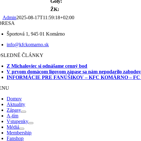
Góly:
ŽK:
Admin
2025-08-17T11:59:18+02:00
DRESA
Športová 1, 945 01 Komárno
info@kfckomarno.sk
OSLEDNÉ ČLÁNKY
Z Michaloviec si odnášame cenný bod
V prvom domácom ligovom zápase sa nám nepodarilo zabodo
INFORMÁCIE PRE FANÚŠIKOV – KFC KOMÁRNO – FC
ENU
Domov
Aktuality
Zápasy
A-tím
Vstupenky
Médiá
Membership
Fanshop