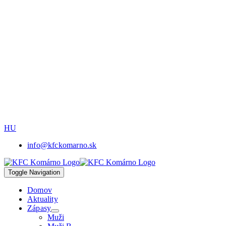
HU
info@kfckomarno.sk
Toggle Navigation
Domov
Aktuality
Zápasy
Muži