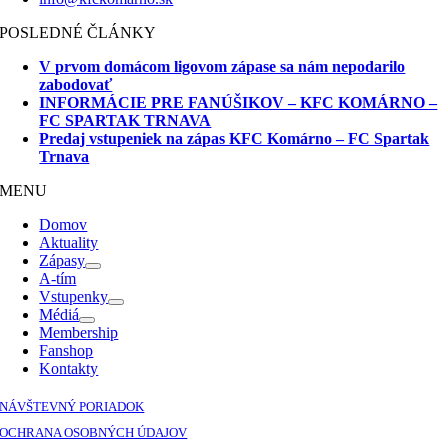
POSLEDNÉ ČLÁNKY
V prvom domácom ligovom zápase sa nám nepodarilo
zabodovať
INFORMÁCIE PRE FANÚŠIKOV – KFC KOMÁRNO –
FC SPARTAK TRNAVA
Predaj vstupeniek na zápas KFC Komárno – FC Spartak
Trnava
MENU
Domov
Aktuality
Zápasy
A-tím
Vstupenky
Médiá
Membership
Fanshop
Kontakty
NÁVŠTEVNÝ PORIADOK
OCHRANA OSOBNÝCH ÚDAJOV