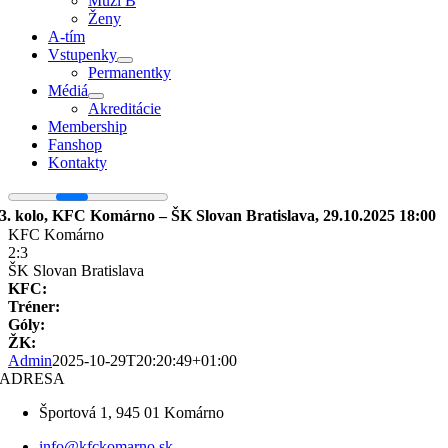
Muži B
Ženy
A-tím
Vstupenky
Permanentky
Médiá
Akreditácie
Membership
Fanshop
Kontakty
3. kolo, KFC Komárno – ŠK Slovan Bratislava, 29.10.2025 18:00
KFC Komárno
2:3
ŠK Slovan Bratislava
KFC:
Tréner:
Góly:
ŽK:
Admin
2025-10-29T20:20:49+01:00
ADRESA
Športová 1, 945 01 Komárno
info@kfckomarno.sk