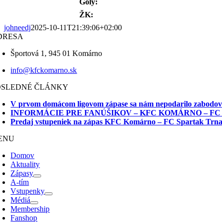
Góly:
ŽK:
johneedj
2025-10-11T21:39:06+02:00
DRESA
Športová 1, 945 01 Komárno
info@kfckomarno.sk
OSLEDNÉ ČLÁNKY
V prvom domácom ligovom zápase sa nám nepodarilo zabodo
INFORMÁCIE PRE FANÚŠIKOV – KFC KOMÁRNO – FC
Predaj vstupeniek na zápas KFC Komárno – FC Spartak Trn
ENU
Domov
Aktuality
Zápasy
A-tím
Vstupenky
Médiá
Membership
Fanshop