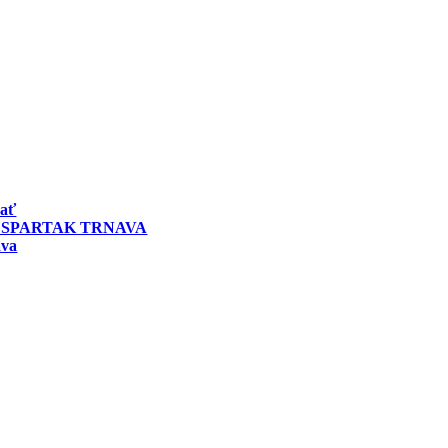
vať
 SPARTAK TRNAVA
ava