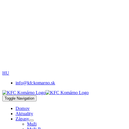
HU
info@kfckomarno.sk
Toggle Navigation
Domov
Aktuality
Zápasy
Muži