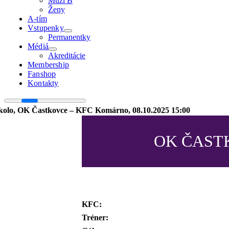
Muži B
Ženy
A-tím
Vstupenky
Permanentky
Médiá
Akreditácie
Membership
Fanshop
Kontakty
 kolo, OK Častkovce – KFC Komárno, 08.10.2025 15:00
OK ČAST
KFC:
Tréner: