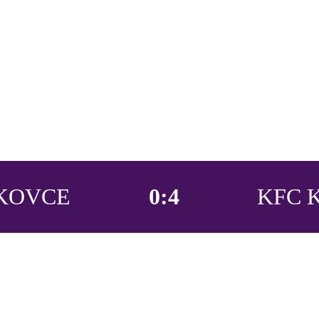
KOVCE
0:4
KFC 