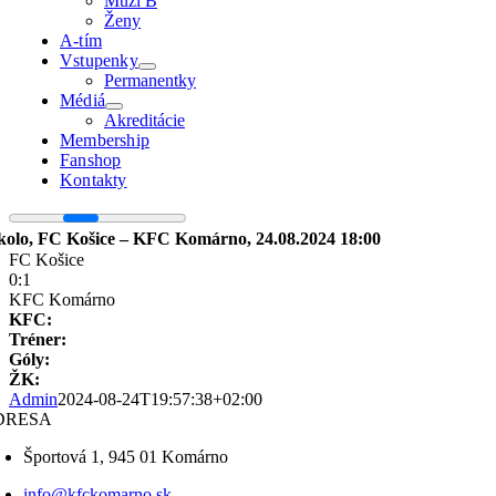
Muži B
Ženy
A-tím
Vstupenky
Permanentky
Médiá
Akreditácie
Membership
Fanshop
Kontakty
 kolo, FC Košice – KFC Komárno, 24.08.2024 18:00
FC Košice
0:1
KFC Komárno
KFC:
Tréner:
Góly:
ŽK:
Admin
2024-08-24T19:57:38+02:00
DRESA
Športová 1, 945 01 Komárno
info@kfckomarno.sk