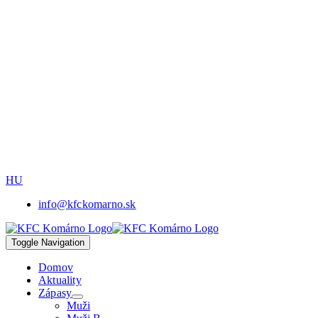
HU
info@kfckomarno.sk
Toggle Navigation
Domov
Aktuality
Zápasy
Muži