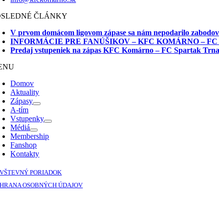
OSLEDNÉ ČLÁNKY
V prvom domácom ligovom zápase sa nám nepodarilo zabodo
INFORMÁCIE PRE FANÚŠIKOV – KFC KOMÁRNO – FC
Predaj vstupeniek na zápas KFC Komárno – FC Spartak Trn
ENU
Domov
Aktuality
Zápasy
A-tím
Vstupenky
Médiá
Membership
Fanshop
Kontakty
VŠTEVNÝ PORIADOK
HRANA OSOBNÝCH ÚDAJOV