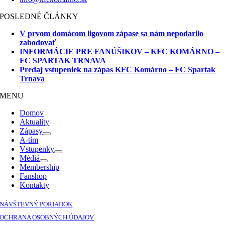
POSLEDNÉ ČLÁNKY
V prvom domácom ligovom zápase sa nám nepodarilo
zabodovať
INFORMÁCIE PRE FANÚŠIKOV – KFC KOMÁRNO –
FC SPARTAK TRNAVA
Predaj vstupeniek na zápas KFC Komárno – FC Spartak
Trnava
MENU
Domov
Aktuality
Zápasy
A-tím
Vstupenky
Médiá
Membership
Fanshop
Kontakty
NÁVŠTEVNÝ PORIADOK
OCHRANA OSOBNÝCH ÚDAJOV