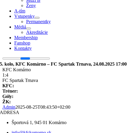
Muži B
Ženy
A-tím
Vstupenky
Permanentky
Médiá
Akreditácie
Membership
Fanshop
Kontakty
5. kolo, KFC Komárno – FC Spartak Trnava, 24.08.2025 17:00
KFC Komárno
1:4
FC Spartak Trnava
KFC:
Tréner:
Góly:
ŽK:
Admin
2025-08-25T08:43:50+02:00
ADRESA
Športová 1, 945 01 Komárno
info@kfckomarno.sk