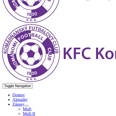
Toggle Navigation
Domov
Aktuality
Zápasy
Muži
Muži B