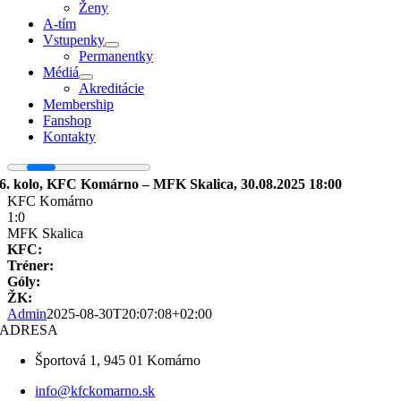
Ženy
A-tím
Vstupenky
Permanentky
Médiá
Akreditácie
Membership
Fanshop
Kontakty
6. kolo, KFC Komárno – MFK Skalica, 30.08.2025 18:00
KFC Komárno
1:0
MFK Skalica
KFC:
Tréner:
Góly:
ŽK:
Admin
2025-08-30T20:07:08+02:00
ADRESA
Športová 1, 945 01 Komárno
info@kfckomarno.sk