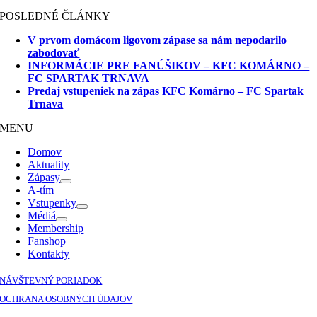
POSLEDNÉ ČLÁNKY
V prvom domácom ligovom zápase sa nám nepodarilo
zabodovať
INFORMÁCIE PRE FANÚŠIKOV – KFC KOMÁRNO –
FC SPARTAK TRNAVA
Predaj vstupeniek na zápas KFC Komárno – FC Spartak
Trnava
MENU
Domov
Aktuality
Zápasy
A-tím
Vstupenky
Médiá
Membership
Fanshop
Kontakty
NÁVŠTEVNÝ PORIADOK
OCHRANA OSOBNÝCH ÚDAJOV