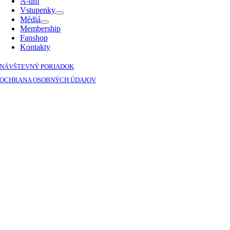
A-tím
Vstupenky
Médiá
Membership
Fanshop
Kontakty
NÁVŠTEVNÝ PORIADOK
OCHRANA OSOBNÝCH ÚDAJOV