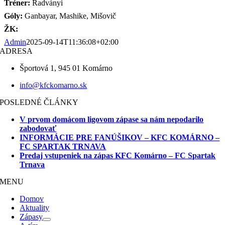
Tréner:
Radványi
Góly:
Ganbayar, Mashike, Mišovič
ŽK:
Admin
2025-09-14T11:36:08+02:00
ADRESA
Športová 1, 945 01 Komárno
info@kfckomarno.sk
POSLEDNÉ ČLÁNKY
V prvom domácom ligovom zápase sa nám nepodarilo
zabodovať
INFORMÁCIE PRE FANÚŠIKOV – KFC KOMÁRNO –
FC SPARTAK TRNAVA
Predaj vstupeniek na zápas KFC Komárno – FC Spartak
Trnava
MENU
Domov
Aktuality
Zápasy