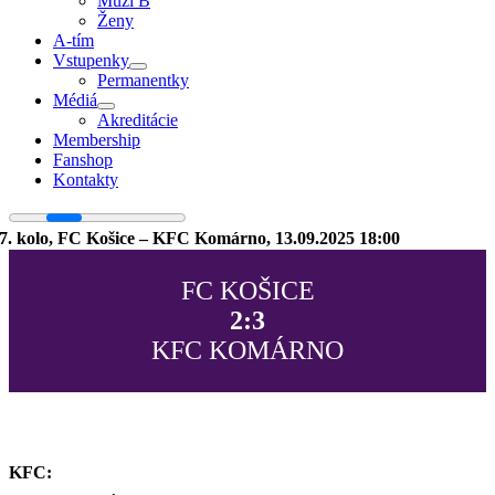
Muži B
Ženy
A-tím
Vstupenky
Permanentky
Médiá
Akreditácie
Membership
Fanshop
Kontakty
7. kolo, FC Košice – KFC Komárno, 13.09.2025 18:00
FC KOŠICE
2:3
KFC KOMÁRNO
KFC: