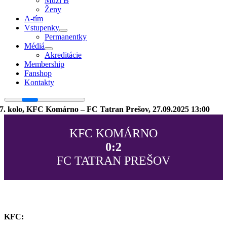
Muži B
Ženy
A-tím
Vstupenky
Permanentky
Médiá
Akreditácie
Membership
Fanshop
Kontakty
7. kolo, KFC Komárno – FC Tatran Prešov, 27.09.2025 13:00
KFC KOMÁRNO
0:2
FC TATRAN PREŠOV
KFC: