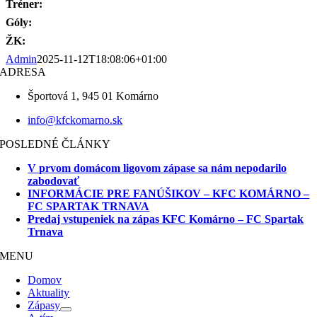
Tréner:
Góly:
ŽK:
Admin
2025-11-12T18:08:06+01:00
ADRESA
Športová 1, 945 01 Komárno
info@kfckomarno.sk
POSLEDNÉ ČLÁNKY
V prvom domácom ligovom zápase sa nám nepodarilo
zabodovať
INFORMÁCIE PRE FANÚŠIKOV – KFC KOMÁRNO –
FC SPARTAK TRNAVA
Predaj vstupeniek na zápas KFC Komárno – FC Spartak
Trnava
MENU
Domov
Aktuality
Zápasy