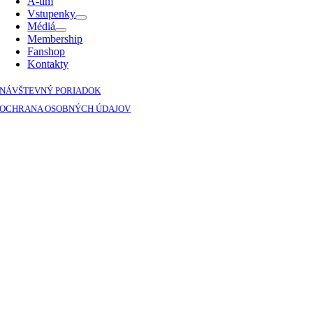
A-tím
Vstupenky
Médiá
Membership
Fanshop
Kontakty
NÁVŠTEVNÝ PORIADOK
OCHRANA OSOBNÝCH ÚDAJOV