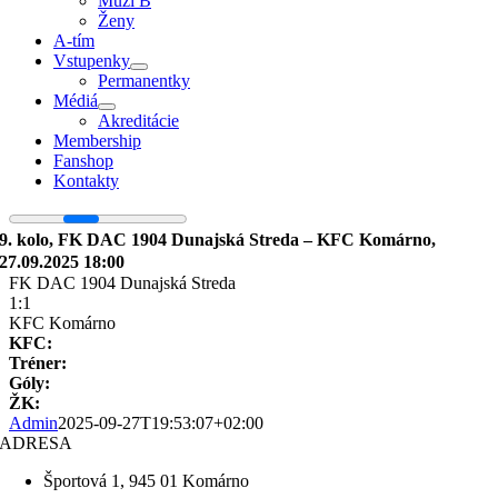
Muži B
Ženy
A-tím
Vstupenky
Permanentky
Médiá
Akreditácie
Membership
Fanshop
Kontakty
9. kolo, FK DAC 1904 Dunajská Streda – KFC Komárno,
27.09.2025 18:00
FK DAC 1904 Dunajská Streda
1:1
KFC Komárno
KFC:
Tréner:
Góly:
ŽK:
Admin
2025-09-27T19:53:07+02:00
ADRESA
Športová 1, 945 01 Komárno