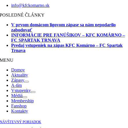
info@kfckomarno.sk
POSLEDNÉ ČLÁNKY
V prvom domácom ligovom zápase sa nám nepodarilo
zabodovať
INFORMÁCIE PRE FANÚŠIKOV – KFC KOMÁRNO –
FC SPARTAK TRNAVA
Predaj vstupeniek na zápas KFC Komárno – FC Spartak
Trnava
MENU
Domov
Aktuality
Zápasy
A-tím
Vstupenky
Médiá
Membership
Fanshop
Kontakty
NÁVŠTEVNÝ PORIADOK