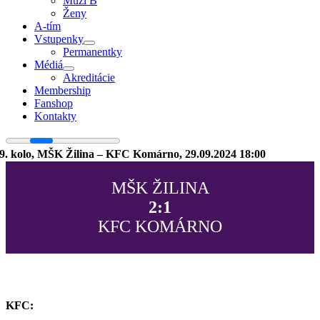
Muži B
Ženy
A-tím
Vstupenky
Permanentky
Médiá
Akreditácie
Membership
Fanshop
Kontakty
9. kolo, MŠK Žilina – KFC Komárno, 29.09.2024 18:00
MŠK ŽILINA
2:1
KFC KOMÁRNO
KFC: