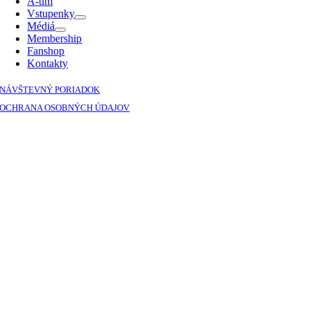
A-tím
Vstupenky
Médiá
Membership
Fanshop
Kontakty
NÁVŠTEVNÝ PORIADOK
OCHRANA OSOBNÝCH ÚDAJOV