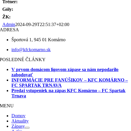
Tréner:
Góly:
ŽK:
Admin
2024-09-29T22:51:37+02:00
ADRESA
Športová 1, 945 01 Komárno
info@kfckomarno.sk
POSLEDNÉ ČLÁNKY
V prvom domácom ligovom zápase sa nám nepodarilo
zabodovať
INFORMÁCIE PRE FANÚŠIKOV – KFC KOMÁRNO –
FC SPARTAK TRNAVA
Predaj vstupeniek na zápas KFC Komárno – FC Spartak
Trnava
MENU
Domov
Aktuality
Zápasy