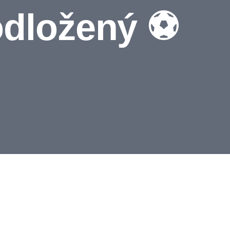
odložený ⚽️