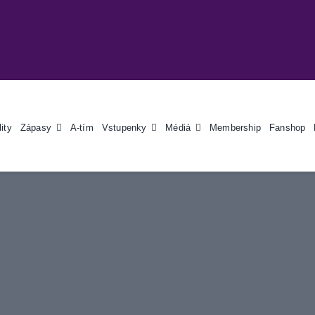
ity
Zápasy
A-tím
Vstupenky
Médiá
Membership
Fanshop