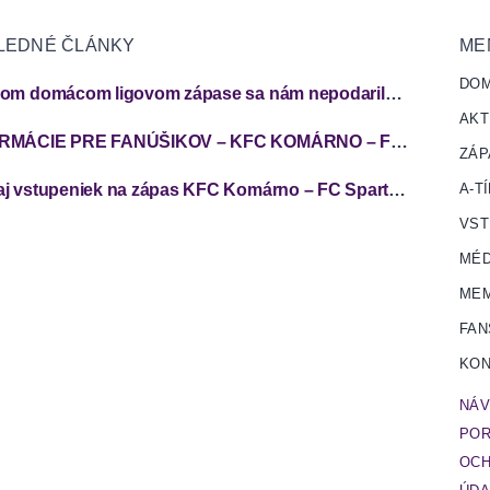
LEDNÉ ČLÁNKY
ME
DO
V prvom domácom ligovom zápase sa nám nepodarilo zabodovať
AKT
INFORMÁCIE PRE FANÚŠIKOV – KFC KOMÁRNO – FC SPARTAK TRNAVA
ZÁP
Predaj vstupeniek na zápas KFC Komárno – FC Spartak Trnava
A-T
VST
MÉD
MEM
FAN
KON
NÁV
POR
OCH