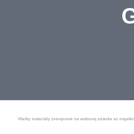
G
Všetky materiály zverejnené na webovej stránke sú majetk