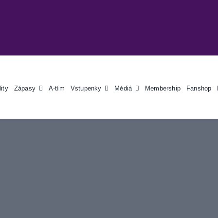
ity
Zápasy
A-tím
Vstupenky
Médiá
Membership
Fanshop