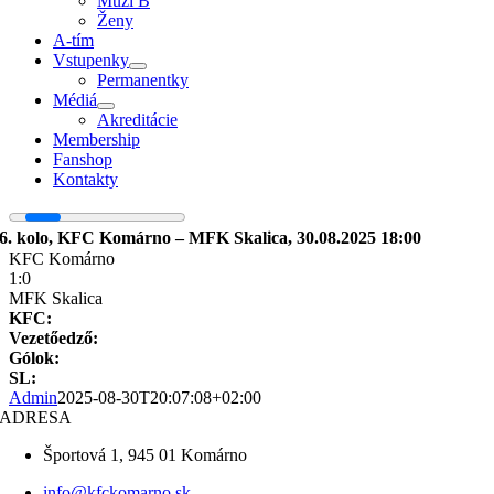
Muži B
Ženy
A-tím
Vstupenky
Permanentky
Médiá
Akreditácie
Membership
Fanshop
Kontakty
6. kolo, KFC Komárno – MFK Skalica, 30.08.2025 18:00
KFC Komárno
1:0
MFK Skalica
KFC:
Vezetőedző:
Gólok:
SL:
Admin
2025-08-30T20:07:08+02:00
ADRESA
Športová 1, 945 01 Komárno
info@kfckomarno.sk