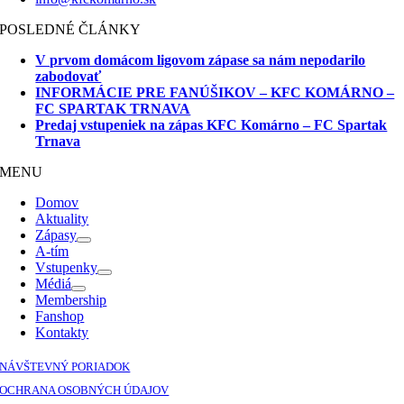
POSLEDNÉ ČLÁNKY
V prvom domácom ligovom zápase sa nám nepodarilo
zabodovať
INFORMÁCIE PRE FANÚŠIKOV – KFC KOMÁRNO –
FC SPARTAK TRNAVA
Predaj vstupeniek na zápas KFC Komárno – FC Spartak
Trnava
MENU
Domov
Aktuality
Zápasy
A-tím
Vstupenky
Médiá
Membership
Fanshop
Kontakty
NÁVŠTEVNÝ PORIADOK
OCHRANA OSOBNÝCH ÚDAJOV